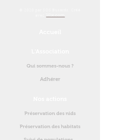
© 2020 par SOS Busards. Créé
Wix.com
avec
Accueil
L'Association
Qui sommes-nous ?
Adhérer
Nos actions
Préservation des nids
Préservation des habitats
Suivi de populations