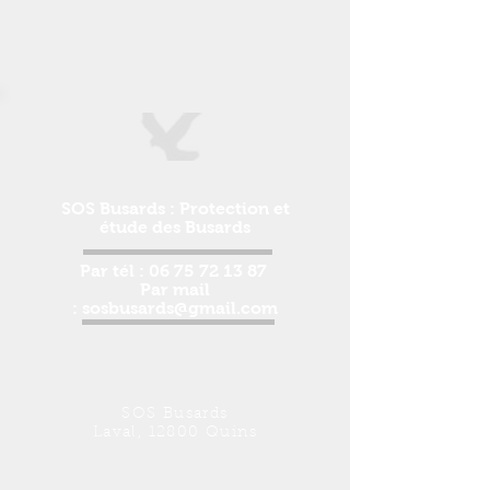
SOS Busards : Protection et
étude des Busards
Par tél :
06 75 72 13 87
Par mail
:
sosbusards@gmail.com
SOS Busards
Laval, 12800 Quins