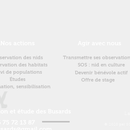
Nos actions
Agir avec nous
servation des nids
Transmettre ses observatio
rvation des habitats
SOS : nid en culture
ivi de populations
Devenir bénévole actif
Études
Offre de stage
ation, sensibilisation
ion et étude des Busards
La
 75 72 13 87
© 2020 par S
usards@gmail.com