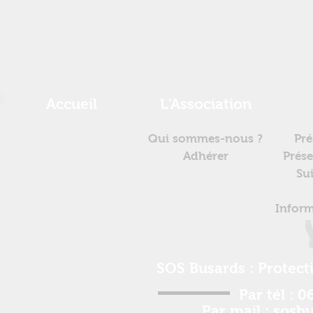
Accueil
L'Association
Qui sommes-nous ?
Pré
Adhérer
Prése
Su
Inform
SOS Busards : Protect
Par tél :
06
Par mail :
sosb