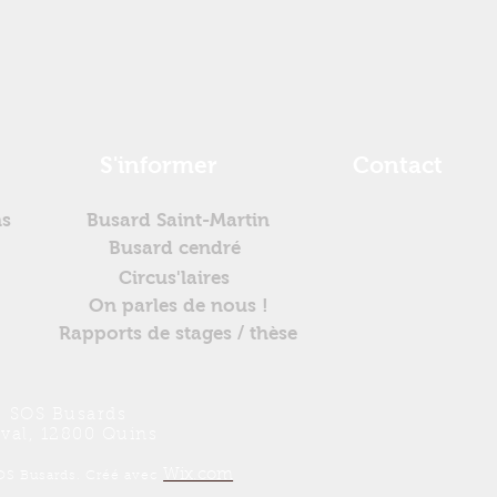
S'informer
Contact
ns
Busard Saint-Martin
Busard cendré
Circus'laires
On parles de nous !
Rapports de stages / thèse
SOS Busards
val, 12800 Quins
Wix.com
OS Busards. Créé avec